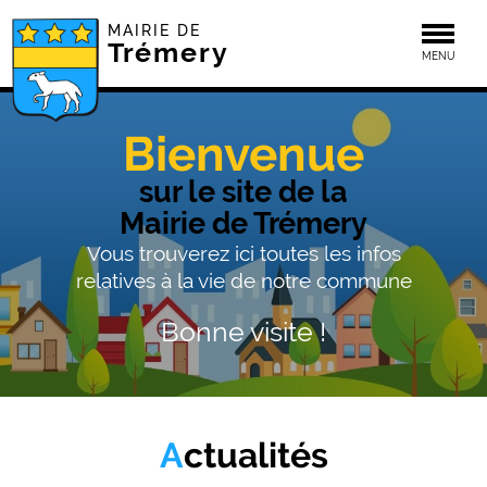
MAIRIE DE
Togg
Trémery
MENU
Bienvenue
sur le site de la
Mairie de Trémery
Vous trouverez ici toutes les infos
relatives à la vie de notre commune
Bonne visite !
Actualités