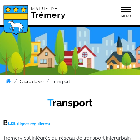
MAIRIE DE
Togg
Trémery
MENU
Cadre de vie
Transport
Transport
Bus
(lignes régulières)
Trémery est intégrée au réseau de transport interurbain