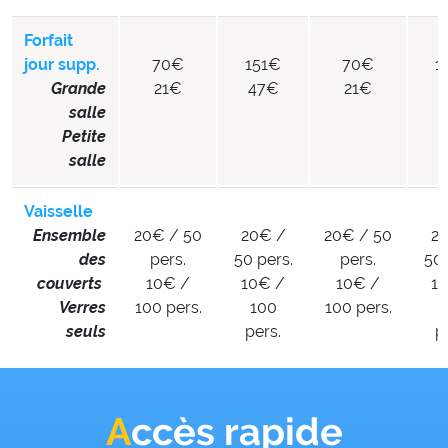
Forfait
jour supp.
70€
151€
70€
1
Grande
21€
47€
21€
4
salle
Petite
salle
Vaisselle
Ensemble
20€ / 50
20€ /
20€ / 50
2
des
pers.
50 pers.
pers.
50 
couverts
10€ /
10€ /
10€ /
1
Verres
100 pers.
100
100 pers.
seuls
pers.
p
Accès rapide