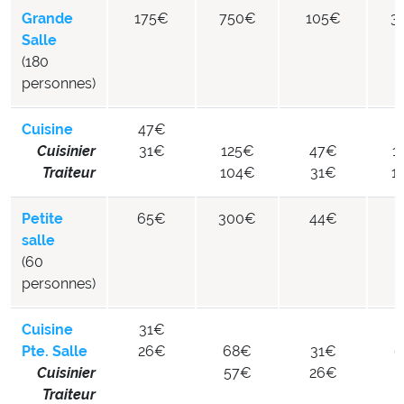
Grande
175€
750€
105€
3
Salle
(180
personnes)
Cuisine
47€
Cuisinier
31€
125€
47€
1
Traiteur
104€
31€
1
Petite
65€
300€
44€
9
salle
(60
personnes)
Cuisine
31€
Pte. Salle
26€
68€
31€
6
Cuisinier
57€
26€
5
Traiteur